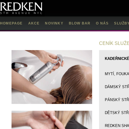
HOMEPAGE
AKCE
NOVINKY
BLOW BAR
O NÁS
SLUŽB
CENÍK SLUŽ
KADEŘNICKÉ
MYTÍ, FOUKA
DÁMSKÝ STŘ
PÁNSKÝ STŘ
DĚTSKÝ STŘI
REDKEN SHAD