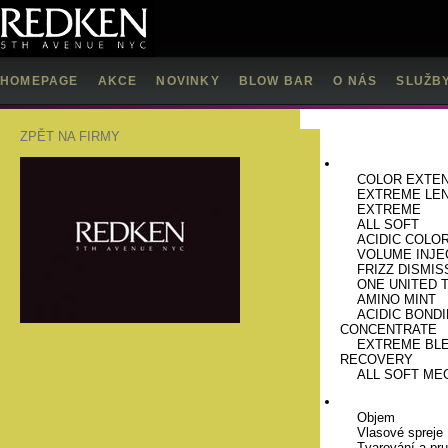
HOMEPAGE
AKCE
NOVINKY
BLOW BAR
O NÁS
SLUŽB
ZPĚT NA FIRMY
VLASOVÁ PÉ
COLOR EXTE
EXTREME LE
EXTREME
ALL SOFT
ACIDIC COLO
VOLUME INJE
FRIZZ DISMIS
ONE UNITED 
AMINO MINT
ACIDIC BOND
CONCENTRATE
EXTREME BL
RECOVERY
ALL SOFT ME
STYLING
Objem
Vlasové spreje
Tvarování a pr