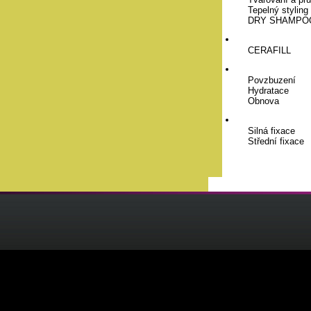
Tepelný styling
DRY SHAMPO
SPECIFICKÉ
CERAFILL
VLASOVÁ PÉ
Povzbuzení
Hydratace
Obnova
STYLING PR
Silná fixace
Střední fixace